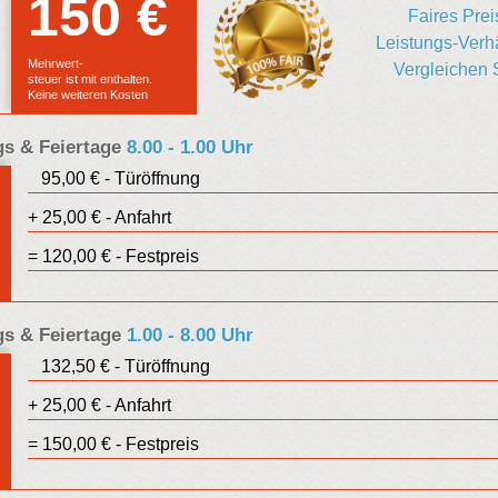
150 €
Euro
Faires Prei
Leistungs-Verhä
Festpreis
Mehrwert-
Vergleichen 
steuer ist mit enthalten.
Keine weiteren Kosten
s & Feiertage
8.00 - 1.00 Uhr
95,00 € - Türöffnung
Euro
+ 25,00 € - Anfahrt
Festpreis
= 120,00 € - Festpreis
s & Feiertage
1.00 - 8.00 Uhr
132,50 € - Türöffnung
Euro
+ 25,00 € - Anfahrt
Festpreis
= 150,00 € - Festpreis