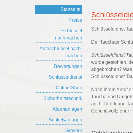
Startseite
Schlüsseldi
Preise
Schlüsseldienst Ta
Schlüssel
nachmachen
Der Tauchaer Schlüs
Auto­schlüssel nach­
Schlüsseldienst Ta
machen
wurde gestohlen, de
Bewertungen
abgebrochen? Was au
Schlüsseldienst Tau
Schlüsseldienst
Online Shop
Nach Ihrem Anruf er
Taucha und Umgebun
Sicherheitstechnik
auch Türöffnung Ta
Alarmanlagen
Gerichtsvollzieher 
Schließanlagen
Graveur