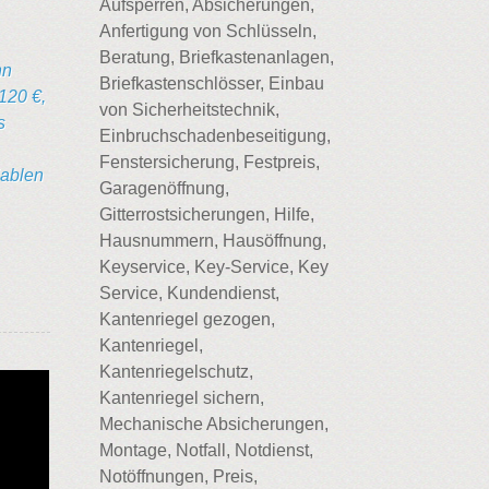
Aufsperren, Absicherungen,
Anfertigung von Schlüsseln,
Beratung, Briefkastenanlagen,
nn
Briefkastenschlösser, Einbau
120 €,
von Sicherheitstechnik,
s
Einbruchschadenbeseitigung,
Fenstersicherung, Festpreis,
iablen
Garagenöffnung,
Gitterrostsicherungen, Hilfe,
Hausnummern, Hausöffnung,
Keyservice, Key-Service, Key
Service, Kundendienst,
Kantenriegel gezogen,
Kantenriegel,
Kantenriegelschutz,
Kantenriegel sichern,
Mechanische Absicherungen,
Montage, Notfall, Notdienst,
Notöffnungen, Preis,