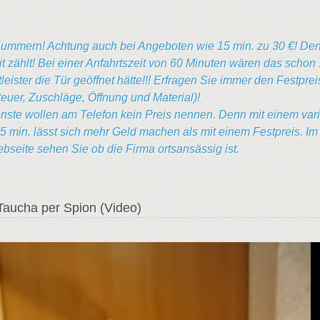
ummern! Achtung auch bei Angeboten wie 15 min. zu 30 €! De
it zählt! Bei einer Anfahrtszeit von 60 Minuten wären das schon 
eister die Tür geöffnet hätte!!! Erfragen Sie immer den Festprei
teuer, Zuschläge, Öffnung und Material)!
nste wollen am Telefon kein Preis nennen. Denn mit einem var
15 min. lässt sich mehr Geld machen als mit einem Festpreis. Im
seite sehen Sie ob die Firma ortsansässig ist.
Taucha per Spion (Video)