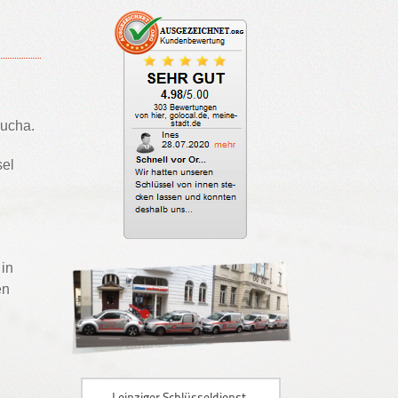
aucha.
sel
 in
en