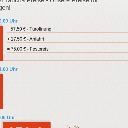
t Taucha Preise - Unsere Preise für
gen!
20.00 Uhr
57,50 € - Türöffnung
uro
+ 17,50 € - Anfahrt
estpreis
= 75,00 € - Festpreis
 1.00 Uhr
uro
estpreis
.00 Uhr