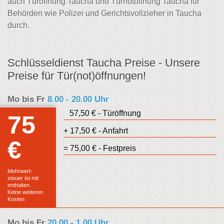
auch Türöffnung Taucha und Türnotöffnung Taucha für
Behörden wie Polizei und Gerichtsvollzieher in Taucha
durch.
Schlüsseldienst Taucha Preise - Unsere
Preise für Tür(not)öffnungen!
Mo bis Fr
8.00 - 20.00 Uhr
57,50 € - Türöffnung
75
+ 17,50 € - Anfahrt
€
Euro
= 75,00 € - Festpreis
Festpreis
Mehrwert-
steuer ist mit
enthalten.
Keine weiteren
Kosten
Mo bis Fr
20.00 - 1.00 Uhr